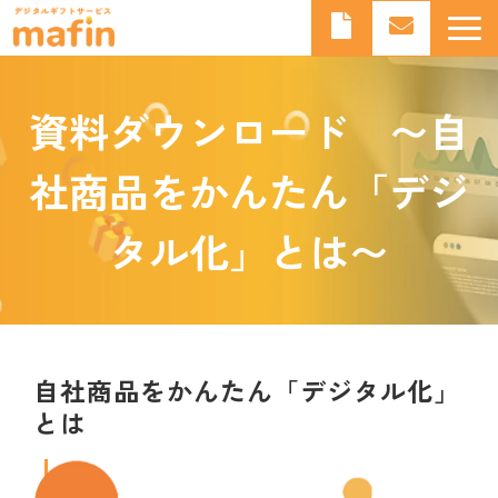
デジタルギフトとは
資料ダウンロード　〜自
デジタルギフトサービスmafinとは
よくあるご質問
社商品をかんたん「デジ
導入事例
タル化」とは〜
お知らせ
ブログ
自社商品をかんたん「デジタル化」
とは