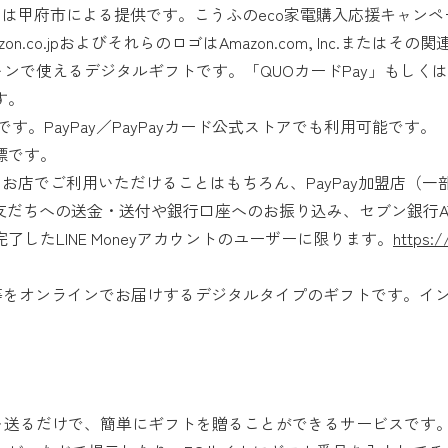
は甲府市による提供です。こうふのeco家電購入応援キャンペー
n.co.jpおよびそれらのロゴはAmazon.com, Inc.またはそ
ォンで使えるデジタルギフトです。「QUOカードPay」もしく
す。
です。PayPay／PayPayカード公式ストアでも利用可能です。
商標です。
ayが使えるお店でご利用いただけることはもちろん、PayPay加盟
の友だちへの送金・送付や銀行口座へのお振り込み、セブン銀行
したLINE Moneyアカウントのユーザーに限ります。
https:/
ード番号等をオンラインでお届けするデジタルタイプのギフトです。イ
ルでURLを送るだけで、簡単にギフトを贈ることができるサービスで