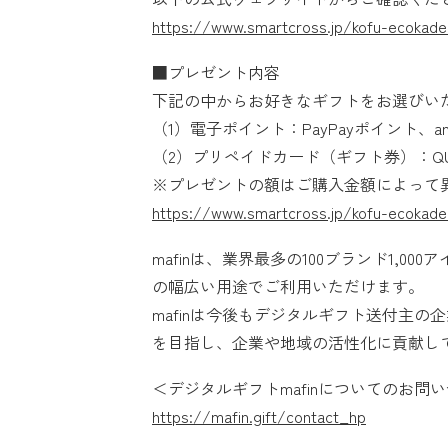
https://www.smartcross.jp/kofu-ecokad
■プレゼント内容
下記の中からお好きなギフトをお選びい
（1）電子ポイント：PayPayポイント、amazon 
（2）プリペイドカード（ギフト券）：Q
※プレゼントの額はご購入金額によって
https://www.smartcross.jp/kofu-ecokad
mafinは、業界最多の100ブランド1
の幅広い用途でご利用いただけます。
mafinは今後もデジタルギフト送付主
を目指し、企業や地域の活性化に貢献し
＜デジタルギフトmafinについてのお問
https://mafin.gift/contact_hp