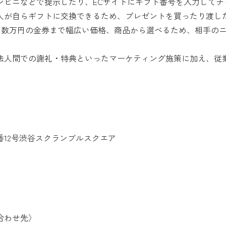
ンビニなどで提示したり、ECサイトにギフト番号を入力してチ
人が自らギフトに交換できるため、プレゼントを買ったり渡し
から数万円の金券まで幅広い価格、商品から選べるため、相手の
法人間での謝礼・特典といったマーケティング施策に加え、従
番12号渋谷スクランブルスクエア
合わせ先〉