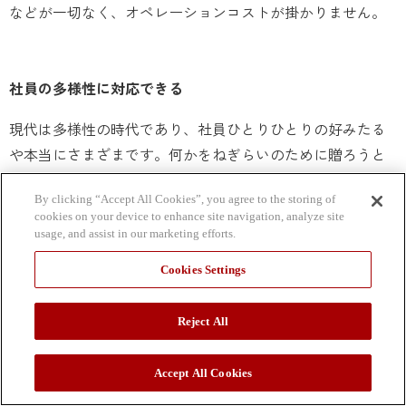
などが一切なく、オペレーションコストが掛かりません。
社員の多様性に対応できる
現代は多様性の時代であり、社員ひとりひとりの好みたる
や本当にさまざまです。何かをねぎらいのために贈ろうと
思っても、何を選ぶべきか迷ってしまいます。
By clicking “Accept All Cookies”, you agree to the storing of
しかしデジタルギフトであれば大丈夫。その多様性に応え
cookies on your device to enhance site navigation, analyze site
usage, and assist in our marketing efforts.
るだけの、奥行きを持っているからです。デジタルギフト
は品数も膨大にあり、また品を限定しない金券型デジタル
Cookies Settings
ギフトもあるので、基本的にあらゆるニーズに対応できま
す。
Reject All
では、「モノ」をもらうよりも「コト」のほうが嬉しいと
いう人たちには、どう答えればよいのでしょうか？デジタ
Accept All Cookies
ルギフトは、その「解」も持っています。