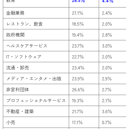
4.4％
金融業務
27.1％
2.4％
レストラン、飲食
18.5％
2.0％
政府機関
19.4％
2.8％
ヘルスケアサービス
23.7％
3.0％
IT・ソフトウェア
22.7％
2.0％
流通・卸売
23.4％
2.0％
メディア・エンタメ・出版
23.9％
2.9％
非営利団体
26.6％
2.7％
プロフェッショナルサービス
19.3％
2.1％
不動産・建築
21.7％
3.6％
小売
17.1％
0.7％