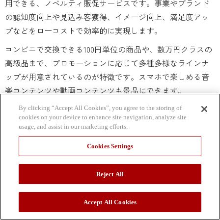
用できる、ノベルティ販促サービスです。事業やブランド
の認知度向上や見込み客獲得、イメージ向上、満足度アッ
プなどをローコストで効率的に実現します。
コンビニで交換できる100円単位の商品や、数万円クラスの
高級品まで、プロモーションに応じて多種多様なラインナ
ップが用意されているのが特徴です。スマホで楽しめる音
楽コンテンツや動画コンテンツも景品にできます。
デジタルギフトの詳細は、以下のページをご覧ください。
By clicking “Accept All Cookies”, you agree to the storing of
cookies on your device to enhance site navigation, analyze site
usage, and assist in our marketing efforts.
デジタルギフトとは？
Cookies Settings
デジタルギフトの仕組みや活用法、贈り
方、受け取り方、メリットとデメリット
などについて解説しています。
Reject All
Accept All Cookies