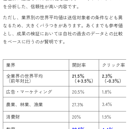
を分析した、信頼性が高い内容です。
ただし、業界別の世界平均値は送信対象者の条件なども異
なるため、大きくバラつきがあります。あくまでも参考値
とし、成果の検証においては自社の過去のデータとの比較
をベースに行うのが賢明です。
業界
開封率
クリック率
全業界の世界平均
21.5％
2.3％
（前年対比）
（+3.5％）
（-0.3％）
広告・マーケティング
20.5％
1.8％
3.4％
​​​​​​​農業、林業、漁業
27.3%
消費財
20％
1.9％
教育
28.5％