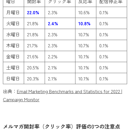
曜日
開封率
クリック率
反応率
配信停止率
月曜日
22.0%
2.3%
10.6%
0.1%
火曜日
21.8%
2.4%
10.8%
0.1%
水曜日
21.8%
2.3%
10.7%
0.1%
木曜日
21.7%
2.3%
10.7%
0.1%
金曜日
21.6%
2.2%
10.1%
0.1%
土曜日
20.5%
2.1%
10.1%
0.1%
日曜日
20.3%
2.1%
10.1%
0.1%
出典：
Email Marketing Benchmarks and Statistics for 2022 |
Campaign Monitor
メルマガ開封率（クリック率）評価の3つの注意点