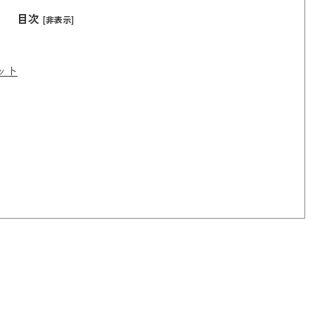
目次
[非表示]
ット