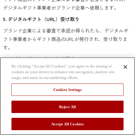
デジタルギフト事業者がブランド企業へ依頼します。
5. デジタルギフト（URL）受け取り
ブランド企業による審査で承認が得られたら、デジタルギ
フト事業者からギフト商品のURLが発行され、受け取りま
す。
6. デジタルギフト（URL）を送る
By clicking “Accept All Cookies”, you agree to the storing of
デジタルギフト事業者から受け取ったギフト商品のURLを
cookies on your device to enhance site navigation, analyze site
受け取り手に送ります。
usage, and assist in our marketing efforts.
Cookies Settings
送付方法（メール、SNS、QRコード）
Reject All
デジタルギフトの送付方法は主に以下の3つがあります。
Accept All Cookies
多くの受け取り手へ大量配信する場合には、デジタルギフ