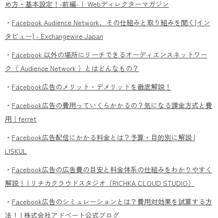
め方・基本設定！-前編-｜ Webディレクターマガジン
・
Facebook Audience Network、その仕組みと取り組みを聞く[イン
タビュー] - Exchangewire Japan
・
Facebook 以外の場所にリーチできるオーディエンスネットワー
ク（ Audience Network ）とはどんなもの？
・
Facebook広告のメリット・デメリットを徹底解説！
・
Facebook広告の費用っていくらかかるの？気になる課金方式と費
用｜ferret
・
Facebook広告配信にかかる料金とは？予算・目的別に解説 |
LISKUL
・
Facebook広告の広告費の目安と料金体系の仕組みをわかりやすく
解説！ | リチカクラウドスタジオ（RICHKA CLOUD STUDIO）
・
Facebook広告のシミュレーションとは？費用対効果を試算する方
法！ | 株式会社アドベート公式ブログ