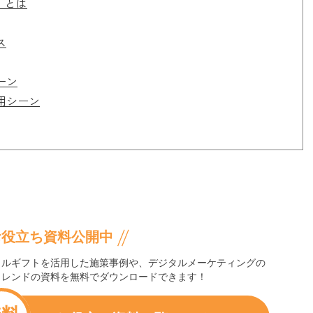
）とは
ス
ーン
用シーン