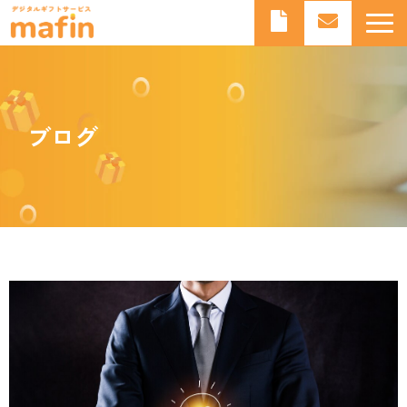
デジタルギフトとは
デジタルギフトサービスmafinとは
ブログ
よくあるご質問
導入事例
お知らせ
ブログ