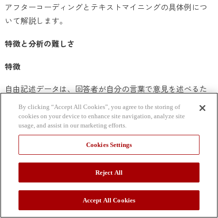
アフターコーディングとテキストマイニングの具体例につ
いて解説します。
特徴と分析の難しさ
特徴
自由記述データは、回答者が自分の言葉で意見を述べるた
め、回答者の思考や感情を直接的に反映することとなり、
By clicking “Accept All Cookies”, you agree to the storing of
定量的なデータでは捉えきれない深い洞察を提供します。
cookies on your device to enhance site navigation, analyze site
usage, and assist in our marketing efforts.
顧客のニーズや不満、提案などを具体的に把握することが
Cookies Settings
可能です。このようなデータは、定量データと合わせて分
析することで、より豊かな理解を得ることができます。
Reject All
分析の難しさ
Accept All Cookies
自由記述データの分析が難しい理由は以下の通りです。