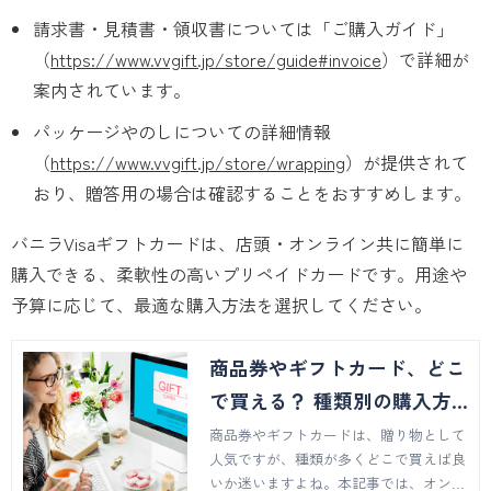
請求書・見積書・領収書については「ご購入ガイド」
（
https://www.vvgift.jp/store/guide#invoice
）で詳細が
案内されています。
パッケージやのしについての詳細情報
（
https://www.vvgift.jp/store/wrapping
）が提供されて
おり、贈答用の場合は確認することをおすすめします。
バニラVisaギフトカードは、店頭・オンライン共に簡単に
購入できる、柔軟性の高いプリペイドカードです。用途や
予算に応じて、最適な購入方法を選択してください。
商品券やギフトカード、どこ
で買える？ 種類別の購入方
法と注意点を徹底解説
商品券やギフトカードは、贈り物として
人気ですが、種類が多くどこで買えば良
いか迷いますよね。本記事では、オンラ