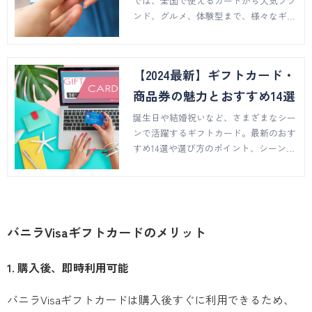
では、全国で使えるカードから人気ブラ
ンド、グルメ、体験型まで、様々なギフ
トカードを紹介。選び方のポイントや注
目のデジタルギフトについても解説。最
適なギフト選びをサポートします。
【2024最新】ギフトカード・
商品券の魅力とおすすめ14選
誕生日や結婚祝いなど、さまざまなシー
ンで活躍するギフトカード。最新のおす
すめ14選や選び方のポイント、シーン別
のおすすめなどを詳しく解説。デジタル
ギフトカードのメリットや、贈る際の工
夫も紹介します。
バニラVisaギフトカードのメリット
1. 購入後、即時利用可能
バニラVisaギフトカードは購入後すぐに利用できるため、