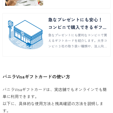
イン、実店舗などの購入方法や、人気の
ギフトカードの特徴、注意点などを解説
します。贈り物選びの参考にしてくださ
急なプレゼントにも安心！
い。
コンビニで購入できるギフト
カード
急なプレゼントにも便利なコンビニで買
えるギフトカードを紹介します。大手コ
ンビニ３社の取り扱い種類や、法人向け
にはAmazonギフトカードなど人気ギフ
トカードもある、デジタルギフトサービ
スについてもご紹介します。
バニラVisaギフトカードの使い方
バニラVisaギフトカードは、実店舗でもオンラインでも簡
単に利用できます。
以下に、具体的な使用方法と残高確認の方法を説明しま
す。