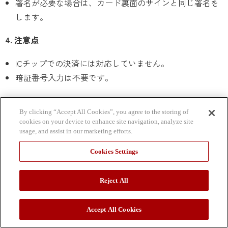
署名が必要な場合は、カード裏面のサインと同じ署名を
します。
4. 注意点
ICチップでの決済には対応していません。
暗証番号入力は不要です。
By clicking “Accept All Cookies”, you agree to the storing of
cookies on your device to enhance site navigation, analyze site
オンラインショッピングでの利用方法
usage, and assist in our marketing efforts.
1. カード情報の確認
Cookies Settings
カード番号（16桁）
Reject All
有効期限（月/年）
セキュリティコード（カード裏面の3桁の数字）
Accept All Cookies
2. 支払い手続き